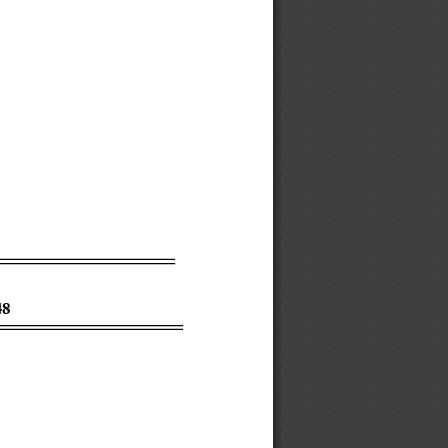
b-section (i)
8
/VAISAKHA
48
, 2026
 अै