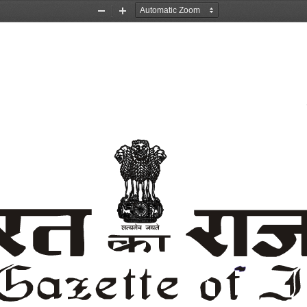
Zoom
Zoom
Out
In