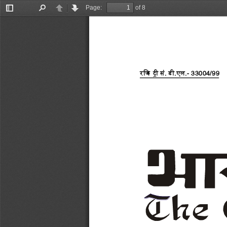
Page:
of 8
Toggle
Find
Previous
Next
Sidebar
रजिस्ट्री
सं
. 
डी
.
एल
.
-
33004/99