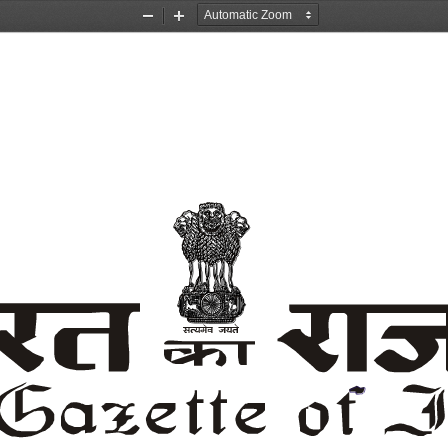
Zoom
Zoom
Out
In