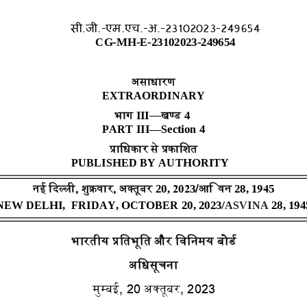
सी.जी.-एम.एच.-अ.-23102023-249654
xxx
GIDH
xxx
CG-MH-E-23102023-249654
xxx
GIDE
xxx
असाधारण 
EXTRAORDINARY
भाग 
—
खण् ड
III
4
PART 
III
—
Section 
4
प्राजधकार
से
प्रकाजित
PUBLISHED BY AUTHORITY
िई ददल्ली
,
िुक्र
िार
,
अक् तू
बर
/
आज‍ ि
ि
20
, 
202
3
2
8
, 
194
5
NEW DELHI
, 
FRI
DAY
, 
OCTOBER 
20
, 2023/
ASVINA
2
8
, 194
भारतीय प्रजतभूजत और जिजिमय बोडड
अजधसूचिा
मुम्बई
, 20 
अ
क् तू
बर
, 2023