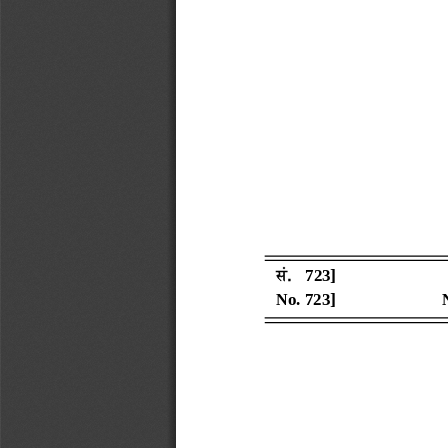
सं
.  
7
2
3
]
No.
7
2
3
]